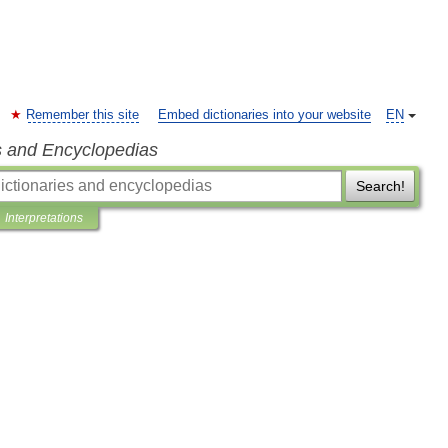
Remember this site
Embed dictionaries into your website
EN
s and Encyclopedias
Search!
Interpretations