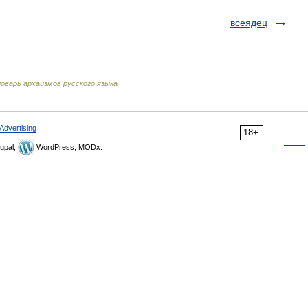
всеядец
оварь архаизмов русского языка
Advertising
18+
upal,
WordPress, MODx.