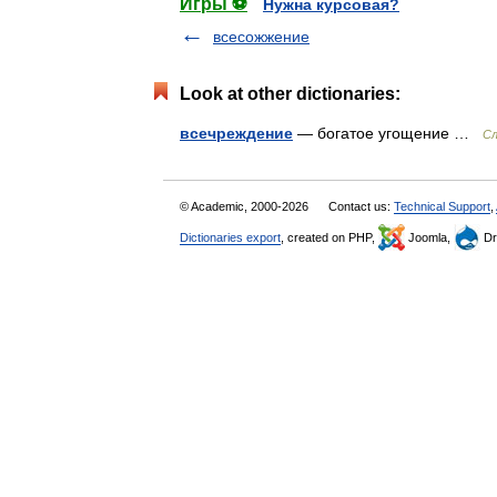
Игры ⚽
Нужна курсовая?
всесожжение
Look at other dictionaries:
всечреждение
— богатое угощение …
Cл
© Academic, 2000-2026
Contact us:
Technical Support
,
Dictionaries export
, created on PHP,
Joomla,
Dr