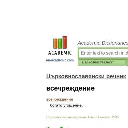
Academic Dictionarie
en-academic.com
Църковнославянски речник
Църковнославянски речник
всечреждение
всечреждение
богато
угощение
.
Църковнославянски
речник
.
Павел
Николов
.
2015
.